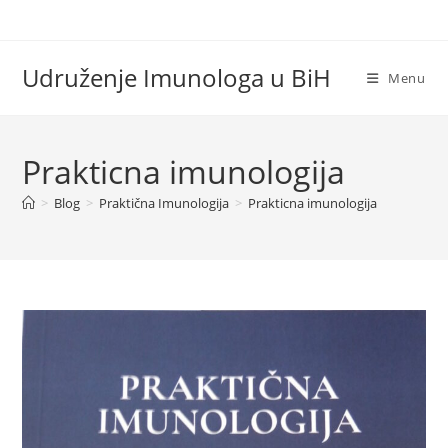
Skip
to
content
Udruženje Imunologa u BiH
Menu
Prakticna imunologija
>
Blog
>
Praktična Imunologija
>
Prakticna imunologija