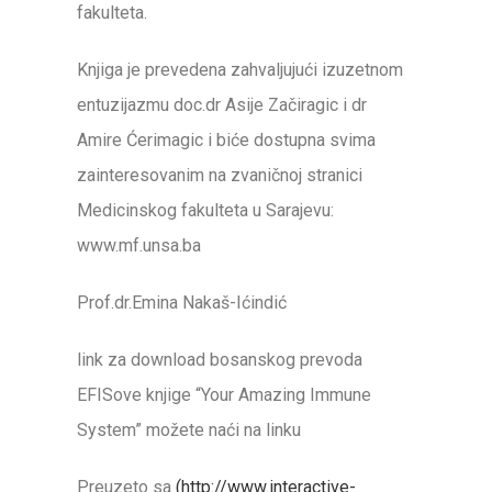
fakulteta.
Knjiga je prevedena zahvaljujući izuzetnom
entuzijazmu doc.dr Asije Začiragic i dr
Amire Ćerimagic i biće dostupna svima
zainteresovanim na zvaničnoj stranici
Medicinskog fakulteta u Sarajevu:
www.mf.unsa.ba
Prof.dr.Emina Nakaš-Ićindić
link za download bosanskog prevoda
EFISove knjige “Your Amazing Immune
System” možete naći na linku
Preuzeto sa
(http://www.interactive-