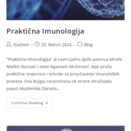
Praktična Imunologija
Post
Post
Post
Vladimir
20. March 2024.
Blog
author:
published:
category:
"Praktična Imunologija" je esencijalno djelo autorica Mirele
Mačkić-Đurović i Izete Aganović-Mušinović, koje pruža
praktične smjernice i tehnike za proučavanje imunoloških
procesa. Ova knjiga, recenzirana od strane stručnjaka
poput Akademika Daniela…
Praktična
Continue Reading
Imunologija