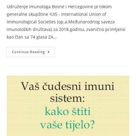
Udruženje Imunologa Bosne i Hercegovine je tokom
generalne skupštine IUIS - International Union of
Immunological Societies (op.a.Međunarodnog saveza
imunoloških društava) za 2018.godinu, zvanično primljeno
kao član sa 74 glasa ZA…
Udruženje
Continue Reading
Imunologa
Bosne
I
Hercegovine
Postalo
Član
IUIS!