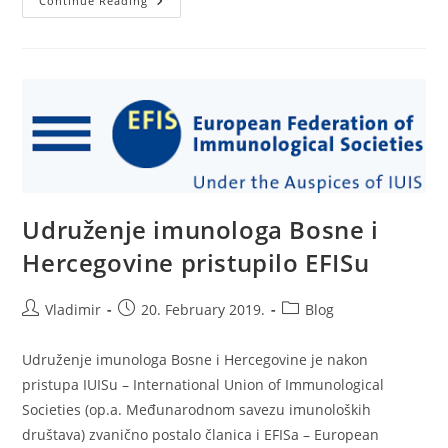
Glosarij
Continue Reading
Termina
Iz
Imunologije
Udruženje imunologa Bosne i
Hercegovine pristupilo EFISu
Post
Post
Post
Vladimir
20. February 2019.
Blog
author:
published:
category:
Udruženje imunologa Bosne i Hercegovine je nakon
pristupa IUISu – International Union of Immunological
Societies (op.a. Međunarodnom savezu imunoloških
društava) zvanično postalo članica i EFISa – European