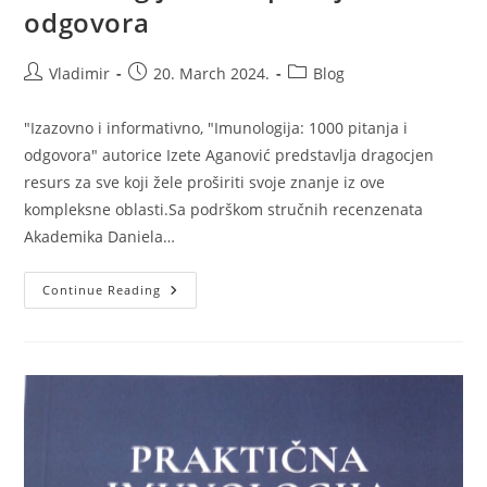
odgovora
Post
Post
Post
Vladimir
20. March 2024.
Blog
author:
published:
category:
"Izazovno i informativno, "Imunologija: 1000 pitanja i
odgovora" autorice Izete Aganović predstavlja dragocjen
resurs za sve koji žele proširiti svoje znanje iz ove
kompleksne oblasti.Sa podrškom stručnih recenzenata
Akademika Daniela…
Imunologija:
Continue Reading
1000
Pitanja
I
Odgovora