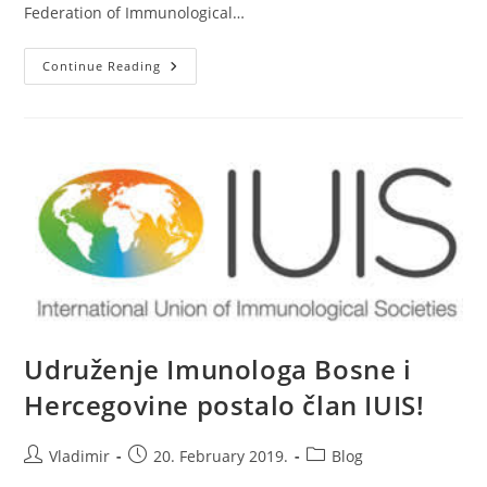
Federation of Immunological…
Udruženje
Continue Reading
Imunologa
Bosne
I
Hercegovine
Pristupilo
EFISu
Udruženje Imunologa Bosne i
Hercegovine postalo član IUIS!
Post
Post
Post
Vladimir
20. February 2019.
Blog
author:
published:
category: