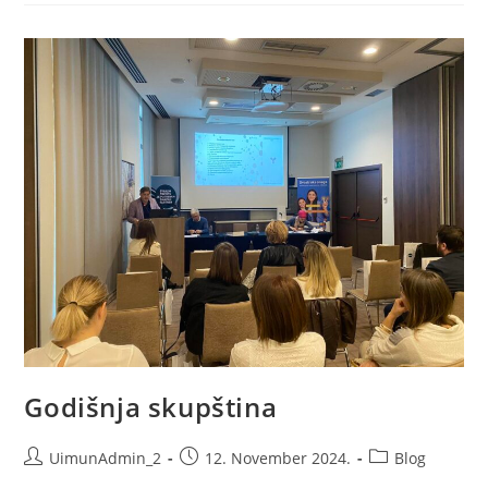
Godišnja skupština
Post
Post
Post
UimunAdmin_2
12. November 2024.
Blog
author:
published:
category: