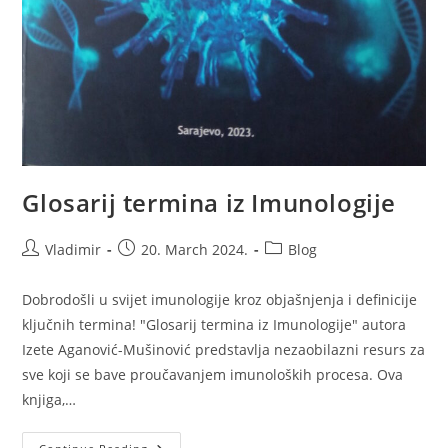
Glosarij termina iz Imunologije
Post
Post
Post
Vladimir
20. March 2024.
Blog
author:
published:
category:
Dobrodošli u svijet imunologije kroz objašnjenja i definicije
ključnih termina! "Glosarij termina iz Imunologije" autora
Izete Aganović-Mušinović predstavlja nezaobilazni resurs za
sve koji se bave proučavanjem imunoloških procesa. Ova
knjiga,…