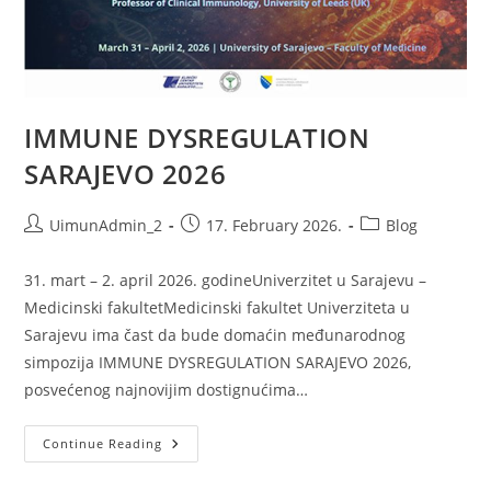
IMMUNE DYSREGULATION
SARAJEVO 2026
Post
Post
Post
UimunAdmin_2
17. February 2026.
Blog
author:
published:
category:
31. mart – 2. april 2026. godineUniverzitet u Sarajevu –
Medicinski fakultetMedicinski fakultet Univerziteta u
Sarajevu ima čast da bude domaćin međunarodnog
simpozija IMMUNE DYSREGULATION SARAJEVO 2026,
posvećenog najnovijim dostignućima…
IMMUNE
Continue Reading
DYSREGULATION
SARAJEVO
2026