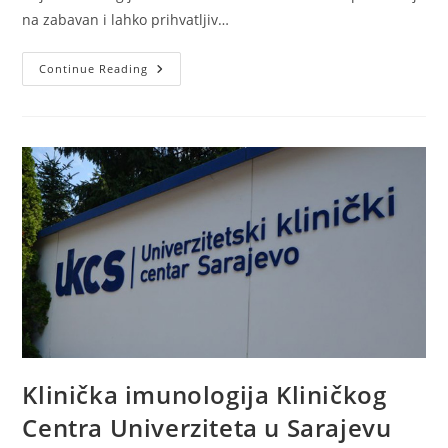
na zabavan i lahko prihvatljiv…
Knjiga
Continue Reading
«Vaš
Čudesni
Imuni
Sistem:
Kako
Štiti
Vaše
Tijelo?»
Klinička imunologija Kliničkog
Centra Univerziteta u Sarajevu