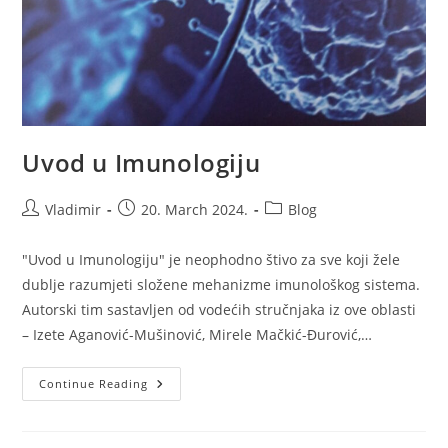
Uvod u Imunologiju
Post
Post
Post
Vladimir
20. March 2024.
Blog
author:
published:
category:
"Uvod u Imunologiju" je neophodno štivo za sve koji žele
dublje razumjeti složene mehanizme imunološkog sistema.
Autorski tim sastavljen od vodećih stručnjaka iz ove oblasti
– Izete Aganović-Mušinović, Mirele Mačkić-Đurović,…
Uvod
Continue Reading
U
Imunologiju