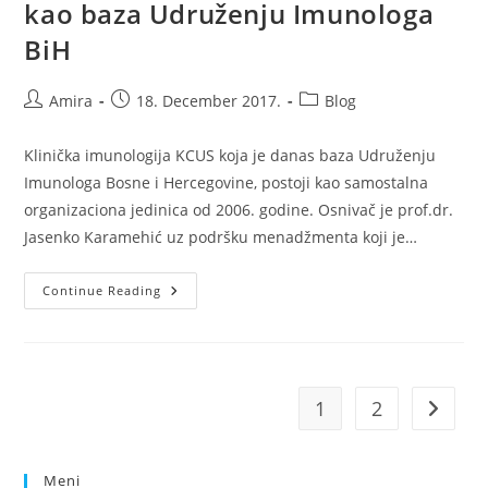
kao baza Udruženju Imunologa
BiH
Post
Post
Post
Amira
18. December 2017.
Blog
author:
published:
category:
Klinička imunologija KCUS koja je danas baza Udruženju
Imunologa Bosne i Hercegovine, postoji kao samostalna
organizaciona jedinica od 2006. godine. Osnivač je prof.dr.
Jasenko Karamehić uz podršku menadžmenta koji je…
Klinička
Continue Reading
Imunologija
Kliničkog
Centra
Univerziteta
U
Sarajevu
Kao
1
2
Go to t
Baza
Udruženju
Imunologa
BiH
Meni