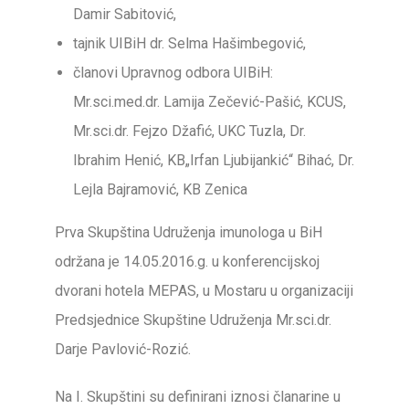
Damir Sabitović,
tajnik UIBiH dr. Selma Hašimbegović,
članovi Upravnog odbora UIBiH:
Mr.sci.med.dr. Lamija Zečević-Pašić, KCUS,
Mr.sci.dr. Fejzo Džafić, UKC Tuzla, Dr.
Ibrahim Henić, KB„Irfan Ljubijankić“ Bihać, Dr.
Lejla Bajramović, KB Zenica
Prva Skupština Udruženja imunologa u BiH
održana je 14.05.2016.g. u konferencijskoj
dvorani hotela MEPAS, u Mostaru u organizaciji
Predsjednice Skupštine Udruženja Mr.sci.dr.
Darje Pavlović-Rozić.
Na I. Skupštini su definirani iznosi članarine u