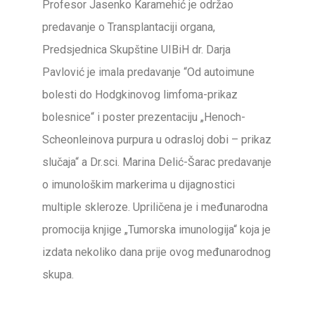
Profesor Jasenko Karamehić je održao
predavanje o Transplantaciji organa,
Predsjednica Skupštine UIBiH dr. Darja
Pavlović je imala predavanje “Od autoimune
bolesti do Hodgkinovog limfoma-prikaz
bolesnice“ i poster prezentaciju „Henoch-
Scheonleinova purpura u odrasloj dobi – prikaz
slučaja“ a Dr.sci. Marina Delić-Šarac predavanje
o imunološkim markerima u dijagnostici
multiple skleroze. Upriličena je i međunarodna
promocija knjige „Tumorska imunologija“ koja je
izdata nekoliko dana prije ovog međunarodnog
skupa.