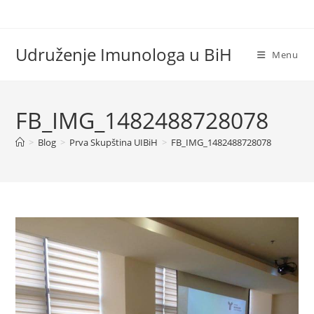
Skip
to
content
Udruženje Imunologa u BiH
Menu
FB_IMG_1482488728078
>
Blog
>
Prva Skupština UIBiH
>
FB_IMG_1482488728078