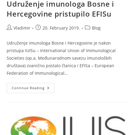
Udruženje imunologa Bosne i
Hercegovine pristupilo EFISu
Post
Post
Post
Vladimir
20. February 2019.
Blog
author:
published:
category:
Udruženje imunologa Bosne i Hercegovine je nakon
pristupa IUISu – International Union of Immunological
Societies (op.a. Međunarodnom savezu imunoloških
društava) zvanično postalo članica i EFISa – European
Federation of Immunological…
Udruženje
Continue Reading
Imunologa
Bosne
I
Hercegovine
Pristupilo
EFISu