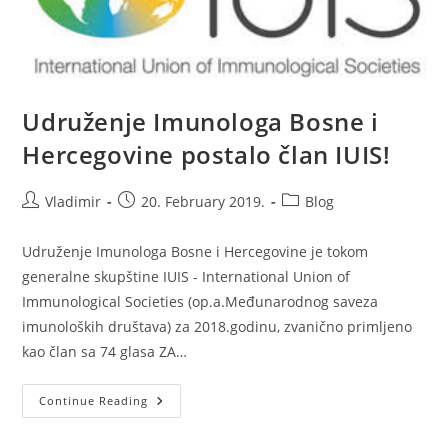
Udruženje Imunologa Bosne i
Hercegovine postalo član IUIS!
Post
Post
Post
Vladimir
20. February 2019.
Blog
author:
published:
category:
Udruženje Imunologa Bosne i Hercegovine je tokom
generalne skupštine IUIS - International Union of
Immunological Societies (op.a.Međunarodnog saveza
imunoloških društava) za 2018.godinu, zvanično primljeno
kao član sa 74 glasa ZA…
Udruženje
Continue Reading
Imunologa
Bosne
I