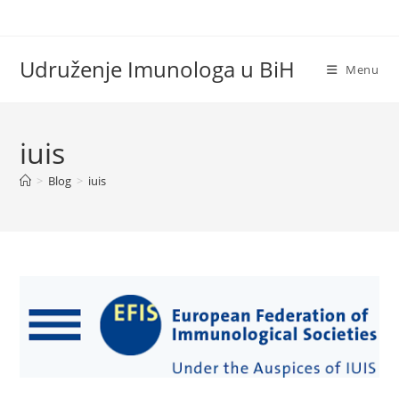
Skip
to
content
Udruženje Imunologa u BiH
Menu
iuis
>
Blog
>
iuis