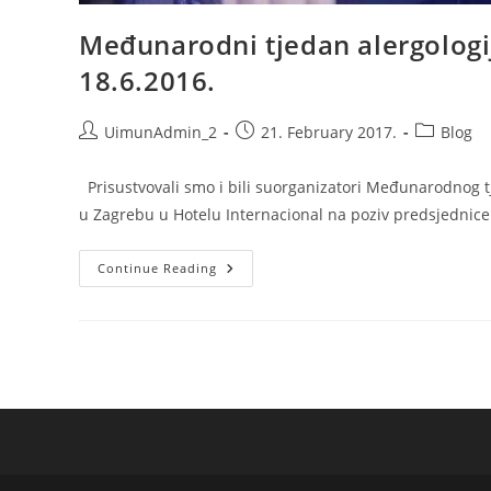
Međunarodni tjedan alergologij
18.6.2016.
Post
Post
Post
UimunAdmin_2
21. February 2017.
Blog
author:
published:
category:
Prisustvovali smo i bili suorganizatori Međunarodnog tje
u Zagrebu u Hotelu Internacional na poziv predsjednice
Međunarodni
Continue Reading
Tjedan
Alergologije
I
Kliničke
Imunologije,
Zagreb,
18.6.2016.