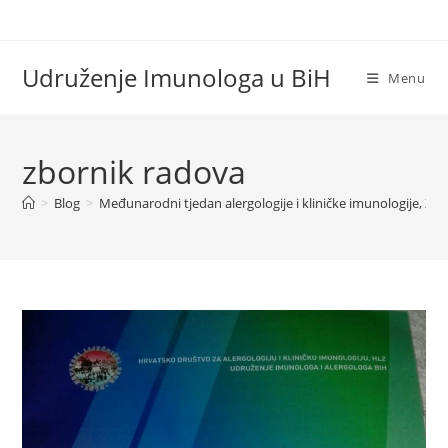
Skip
to
content
Udruženje Imunologa u BiH
Menu
zbornik radova
>
Blog
>
Međunarodni tjedan alergologije i kliničke imunologije, Zag